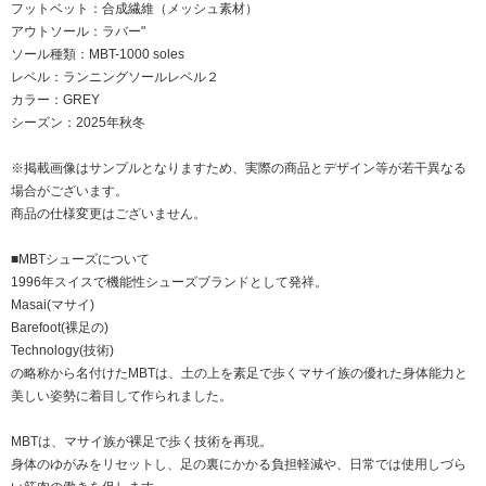
フットベット：合成繊維（メッシュ素材）
アウトソール：ラバー"
ソール種類：MBT-1000 soles
レベル：ランニングソールレベル２
カラー：GREY
シーズン：2025年秋冬
※掲載画像はサンプルとなりますため、実際の商品とデザイン等が若干異なる
場合がございます。
商品の仕様変更はございません。
■MBTシューズについて
1996年スイスで機能性シューズブランドとして発祥。
Masai(マサイ)
Barefoot(裸足の)
Technology(技術)
の略称から名付けたMBTは、土の上を素足で歩くマサイ族の優れた身体能力と
美しい姿勢に着目して作られました。
MBTは、マサイ族が裸足で歩く技術を再現。
身体のゆがみをリセットし、足の裏にかかる負担軽減や、日常では使用しづら