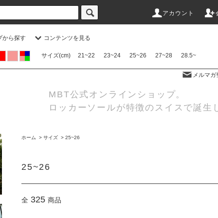
アカウント
プから探す
コンテンツを見る
サイズ(cm)
21~22
23~24
25~26
27~28
28.5~
メルマガ
MBT公式オンラインショップ。
ロッカーソールが特徴のスイスで誕生
ホーム
>
サイズ
>
25~26
25~26
325
全
商品