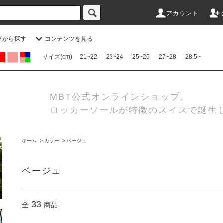
アカウント
プから探す
コンテンツを見る
サイズ(cm)
21~22
23~24
25~26
27~28
28.5~
MBT公式オンラインショップ。
ロッカーソールが特徴のスイスで誕生
ホーム
>
カラー
>
ベージュ
ベージュ
33
全
商品