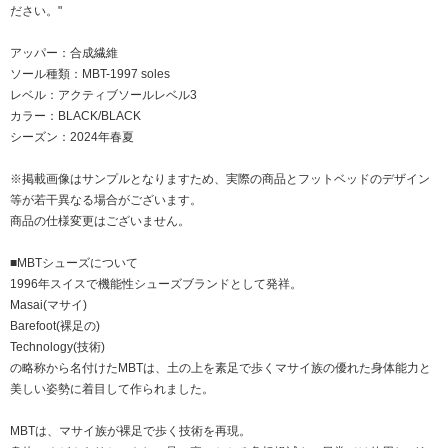
ださい。"
アッパー：合成繊維
ソール種類：MBT-1997 soles
レベル：アクティブソールレベル3
カラー：BLACK/BLACK
シーズン：2024年春夏
※掲載画像はサンプルとなりますため、実際の商品とフットベッドのデザイン
等が若干異なる場合がございます。
商品の仕様変更はございません。
■MBTシューズについて
1996年スイスで機能性シューズブランドとして発祥。
Masai(マサイ)
Barefoot(裸足の)
Technology(技術)
の略称から名付けたMBTは、土の上を素足で歩くマサイ族の優れた身体能力と
美しい姿勢に着目して作られました。
MBTは、マサイ族が裸足で歩く技術を再現。