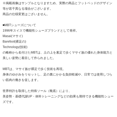
※掲載画像はサンプルとなりますため、実際の商品とフットベッドのデザイン
等が若干異なる場合がございます。
商品の仕様変更はございません。
■MBTシューズについて
1996年スイスで機能性シューズブランドとして発祥。
Masai(マサイ)
Barefoot(裸足の)
Technology(技術)
の略称から名付けたMBTは、土の上を素足で歩くマサイ族の優れた身体能力と
美しい姿勢に着目して作られました。
MBTは、マサイ族が裸足で歩く技術を再現。
身体のゆがみをリセットし、足の裏にかかる負担軽減や、日常では使用しづら
い筋肉の働きを促します。
世界特許を取得した特殊ソール（靴底）により、
美姿勢・基礎代謝UP・体幹トレーニングなどの効果も期待できる機能性シュー
ズです。