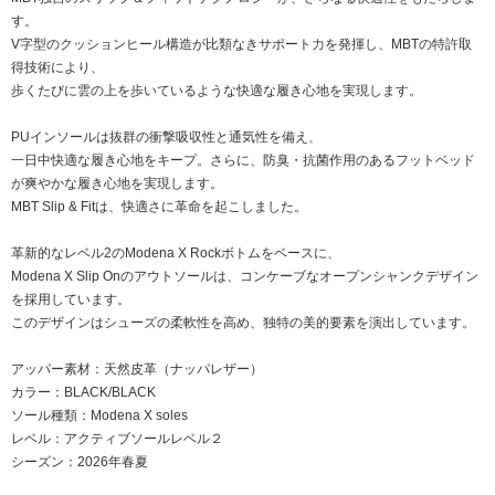
す。
V字型のクッションヒール構造が比類なきサポート力を発揮し、MBTの特許取
得技術により、
歩くたびに雲の上を歩いているような快適な履き心地を実現します。
PUインソールは抜群の衝撃吸収性と通気性を備え、
一日中快適な履き心地をキープ。さらに、防臭・抗菌作用のあるフットベッド
が爽やかな履き心地を実現します。
MBT Slip & Fitは、快適さに革命を起こしました。
革新的なレベル2のModena X Rockボトムをベースに、
Modena X Slip Onのアウトソールは、コンケーブなオープンシャンクデザイン
を採用しています。
このデザインはシューズの柔軟性を高め、独特の美的要素を演出しています。
アッパー素材：天然皮革（ナッパレザー）
カラー：BLACK/BLACK
ソール種類：Modena X soles
レベル：アクティブソールレベル２
シーズン：2026年春夏