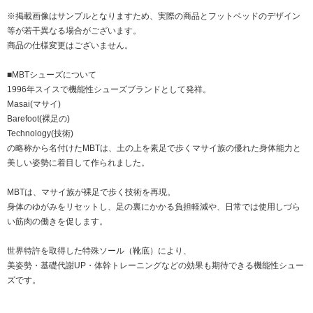
※掲載画像はサンプルとなりますため、実際の商品とフットベッドのデザイン
等が若干異なる場合がございます。
商品の仕様変更はございません。
■MBTシューズについて
1996年スイスで機能性シューズブランドとして発祥。
Masai(マサイ)
Barefoot(裸足の)
Technology(技術)
の略称から名付けたMBTは、土の上を素足で歩くマサイ族の優れた身体能力と
美しい姿勢に着目して作られました。
MBTは、マサイ族が裸足で歩く技術を再現。
身体のゆがみをリセットし、足の裏にかかる負担軽減や、日常では使用しづら
い筋肉の働きを促します。
世界特許を取得した特殊ソール（靴底）により、
美姿勢・基礎代謝UP・体幹トレーニングなどの効果も期待できる機能性シュー
ズです。