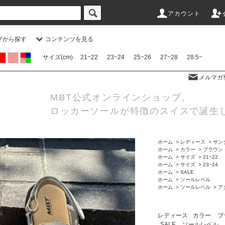
アカウント
プから探す
コンテンツを見る
サイズ(cm)
21~22
23~24
25~26
27~28
28.5~
メルマガ
MBT公式オンラインショップ。
ロッカーソールが特徴のスイスで誕生
ホーム
>
レディース
>
サン
ホーム
>
カラー
>
ブラウン
ホーム
>
サイズ
>
21~22
ホーム
>
サイズ
>
23~24
ホーム
>
SALE
ホーム
>
ソールレベル
ホーム
>
ソールレベル
>
ア
レディース
カラー
ブ
SALE
ソールレベル