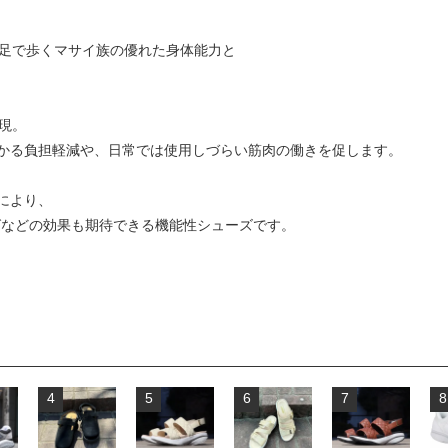
素足で歩くマサイ族の優れた身体能力と
現。
かる負担軽減や、日常では使用しづらい筋肉の働きを促します。
により、
グなどの効果も期待できる機能性シューズです。
4
5
6
7
8