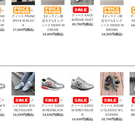
レ
レ
レ
ディース KACE
HO
ディース FRUNK
【オンライン限
【オンライン限
ディ
W-ROSE DUST
K G
JP019 W BLAC
定モデル】レデ
定モデル】レデ
6
20,790円(税込)
OR
K
ィース KB300 W
ィース KB300 W
14
税込)
17,600円(税込)
CREAM
BROWN
15,400円(税込)
14,300円(税込)
メ
メ
レ
レ
レ
M R
ンズ S2002 M G
ディース S2002
ディース S2002
ディース KISUM
デ
K
REY/SILVER
W RED/BLACK
W GREY/SILVE
U CLASSIC W L
W-
税込)
14,630円(税込)
14,630円(税込)
R
EOPARD
20
14,630円(税込)
20,790円(税込)