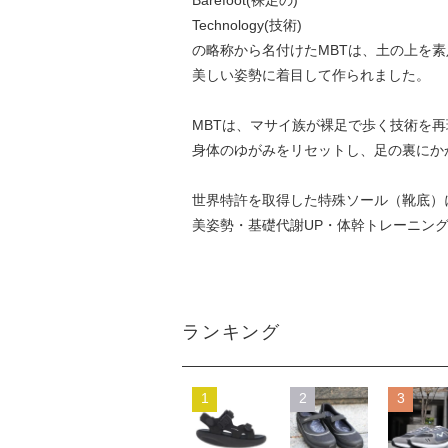
Barefoot(裸足の)
Technology(技術)
の略称から名付けたMBTは、土の上を
美しい姿勢に着目して作られました。
MBTは、マサイ族が裸足で歩く技術を再
身体のゆがみをリセットし、足の裏にか
世界特許を取得した特殊ソール（靴底）
美姿勢・基礎代謝UP・体幹トレーニン
ランキング
1
2
3