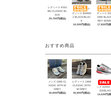
レディース KISU
レ
MU CLASSIC BL
ディース BARIDI
ディース SO
ACK
2 BLACK/BLAC
1996 BLAC
29,700円(税込)
K
REY SENS
16,500円(税込)
17,820円(
おすすめ商品
メンズ 1996 CL
レディース 1996
ASSIC 30TH M
CLASSIC 30TH
ンズ S2002 
GREY
W GREY
ED/BLAC
30,800円(税込)
30,800円(税込)
14,630円(