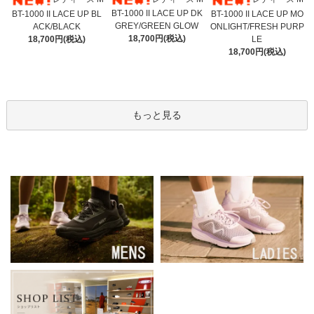
BT-1000 II LACE UP DK
BT-1000 II LACE UP BL
BT-1000 II LACE UP MO
GREY/GREEN GLOW
ACK/BLACK
ONLIGHT/FRESH PURP
18,700円(税込)
18,700円(税込)
LE
18,700円(税込)
もっと見る