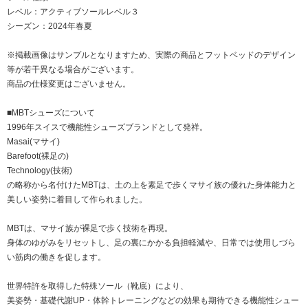
レベル：アクティブソールレベル３
シーズン：2024年春夏
※掲載画像はサンプルとなりますため、実際の商品とフットベッドのデザイン
等が若干異なる場合がございます。
商品の仕様変更はございません。
■MBTシューズについて
1996年スイスで機能性シューズブランドとして発祥。
Masai(マサイ)
Barefoot(裸足の)
Technology(技術)
の略称から名付けたMBTは、土の上を素足で歩くマサイ族の優れた身体能力と
美しい姿勢に着目して作られました。
MBTは、マサイ族が裸足で歩く技術を再現。
身体のゆがみをリセットし、足の裏にかかる負担軽減や、日常では使用しづら
い筋肉の働きを促します。
世界特許を取得した特殊ソール（靴底）により、
美姿勢・基礎代謝UP・体幹トレーニングなどの効果も期待できる機能性シュー