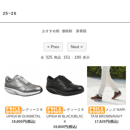
25~26
おすすめ順
価格順
新着順
< Prev
Next >
325
151
180
全
商品
-
表示
レディース K
レディース K
メンズ NARI
UPIGA W GUNMETAL
UPIGA W BLACK/BLAC
TA M BROWN/NAVY
19,800円(税込)
K
17,820円(税込)
19,800円(税込)