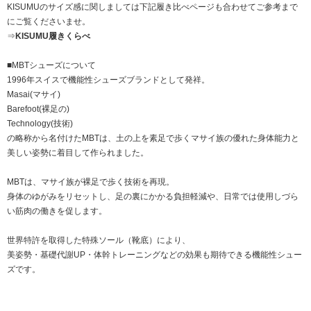
KISUMUのサイズ感に関しましては下記履き比べページも合わせてご参考まで
にご覧くださいませ。
⇒
KISUMU履きくらべ
■MBTシューズについて
1996年スイスで機能性シューズブランドとして発祥。
Masai(マサイ)
Barefoot(裸足の)
Technology(技術)
の略称から名付けたMBTは、土の上を素足で歩くマサイ族の優れた身体能力と
美しい姿勢に着目して作られました。
MBTは、マサイ族が裸足で歩く技術を再現。
身体のゆがみをリセットし、足の裏にかかる負担軽減や、日常では使用しづら
い筋肉の働きを促します。
世界特許を取得した特殊ソール（靴底）により、
美姿勢・基礎代謝UP・体幹トレーニングなどの効果も期待できる機能性シュー
ズです。