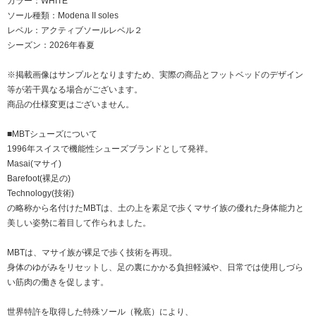
カラー：WHITE
ソール種類：Modena II soles
レベル：アクティブソールレベル２
シーズン：2026年春夏
※掲載画像はサンプルとなりますため、実際の商品とフットベッドのデザイン
等が若干異なる場合がございます。
商品の仕様変更はございません。
■MBTシューズについて
1996年スイスで機能性シューズブランドとして発祥。
Masai(マサイ)
Barefoot(裸足の)
Technology(技術)
の略称から名付けたMBTは、土の上を素足で歩くマサイ族の優れた身体能力と
美しい姿勢に着目して作られました。
MBTは、マサイ族が裸足で歩く技術を再現。
身体のゆがみをリセットし、足の裏にかかる負担軽減や、日常では使用しづら
い筋肉の働きを促します。
世界特許を取得した特殊ソール（靴底）により、