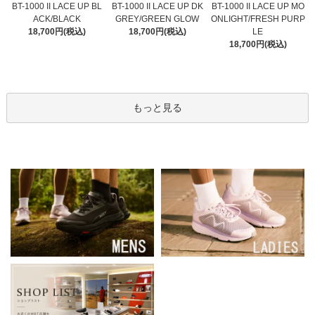
BT-1000 II LACE UP DK
BT-1000 II LACE UP BL
BT-1000 II LACE UP MO
GREY/GREEN GLOW
ACK/BLACK
ONLIGHT/FRESH PURP
18,700円(税込)
18,700円(税込)
LE
18,700円(税込)
もっと見る