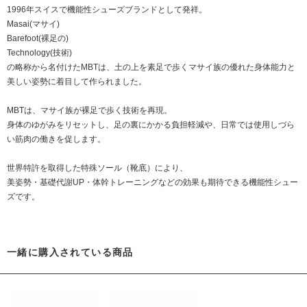
1996年スイスで機能性シューズブランドとして発祥。
Masai(マサイ)
Barefoot(裸足の)
Technology(技術)
の略称から名付けたMBTは、土の上を素足で歩くマサイ族の優れた身体能力と
美しい姿勢に着目して作られました。
MBTは、マサイ族が裸足で歩く技術を再現。
身体のゆがみをリセットし、足の裏にかかる負担軽減や、日常では使用しづら
い筋肉の働きを促します。
世界特許を取得した特殊ソール（靴底）により、
美姿勢・基礎代謝UP・体幹トレーニングなどの効果も期待できる機能性シュー
ズです。
一緒に購入されている商品