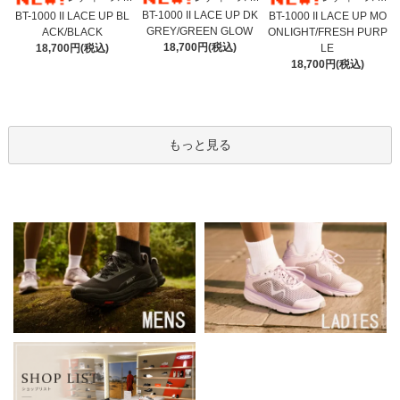
BT-1000 II LACE UP DK
BT-1000 II LACE UP BL
BT-1000 II LACE UP MO
GREY/GREEN GLOW
ACK/BLACK
ONLIGHT/FRESH PURP
18,700円(税込)
18,700円(税込)
LE
18,700円(税込)
もっと見る