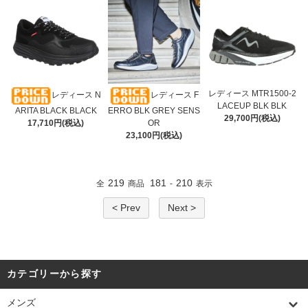
レディース MTR1500-2
レディース N
レディース F
LACEUP BLK BLK
ARITA BLACK BLACK
ERRO BLK GREY SENS
29,700円(税込)
17,710円(税込)
OR
23,100円(税込)
219
181
210
全
商品
-
表示
< Prev
Next >
カテゴリーから探す
メンズ