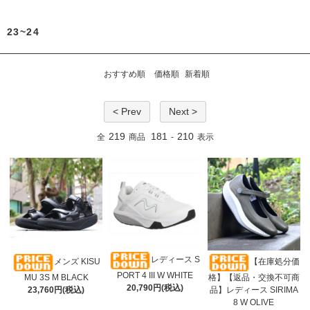
23~24
おすすめ順
価格順
新着順
< Prev
Next >
219
181
210
全
商品
-
表示
レディース S
メンズ KISU
【在庫処分価
PORT 4 III W WHITE
MU 3S M BLACK
格】【返品・交換不可商
20,790円(税込)
23,760円(税込)
品】レディース SIRIMA
8 W OLIVE