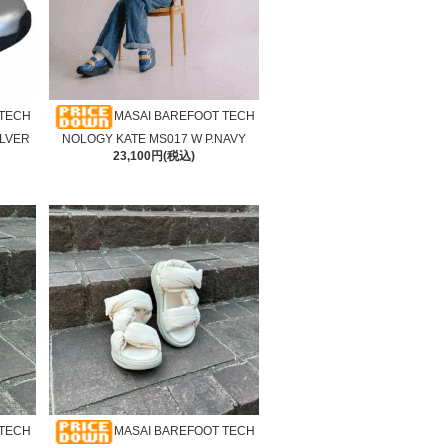
 TECH
MASAI BAREFOOT TECH
ILVER
NOLOGY KATE MS017 W P.NAVY
23,100円(税込)
 TECH
MASAI BAREFOOT TECH