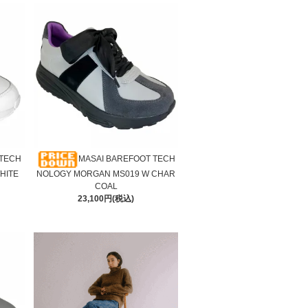
 TECH
MASAI BAREFOOT TECH
HITE
NOLOGY MORGAN MS019 W CHAR
COAL
23,100円(税込)