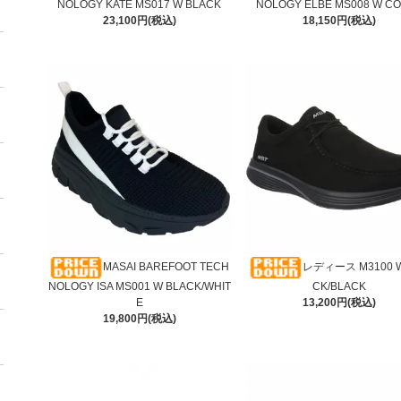
NOLOGY KATE MS017 W BLACK
NOLOGY ELBE MS008 W C
23,100円(税込)
18,150円(税込)
MASAI BAREFOOT TECH
レディース M3100 W
NOLOGY ISA MS001 W BLACK/WHIT
CK/BLACK
E
13,200円(税込)
19,800円(税込)