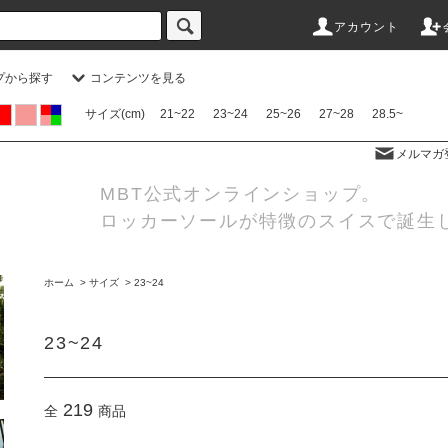
アカウント
プから探す
コンテンツを見る
サイズ(cm)
21~22
23~24
25~26
27~28
28.5~
メルマガ
MBT公式オンラインショップ。
ロッカーソールが特徴のスイスで誕生
ホーム
>
サイズ
>
23~24
23~24
219
全
商品